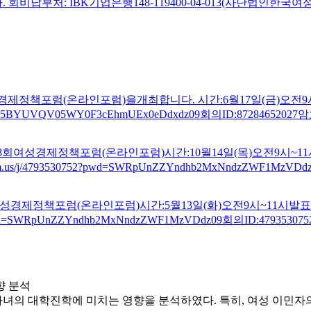
부처: IBK기업은행148-119400-04-013(사단법인한국
경제정책포럼(온라인포럼)을개최합니다. 시간:6월17일(금)오전9
wd=cW5BYUVQV05WY0F3cEhmUEx0eDdxdz09회의ID:87284652027암
8회여성경제정책포럼(온라인포럼)시간:10월14일(목)오전9시~
/j/4793530752?pwd=SWRpUnZZYndhb2MxNndzZWF1MzVDd
여성경제정책포럼(온라인포럼)시간:5월13일(화)오전9시~11
2?pwd=SWRpUnZZYndhb2MxNndzZWF1MzVDdz09회의ID:479353
향 분석
 자녀의 대학진학에 미치는 영향을 분석하였다. 특히, 여성 이민