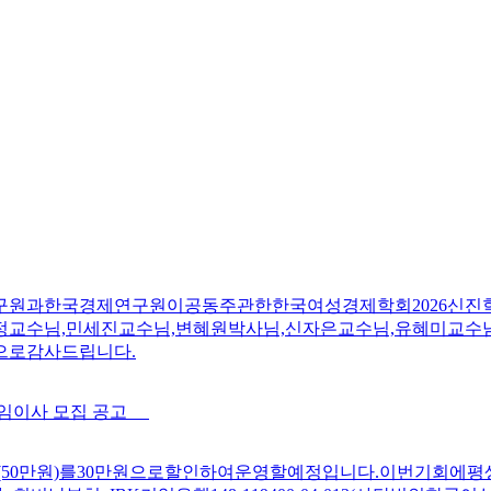
연구원과한국경제연구원이공동주관한한국여성경제학회2026신진
정교수님,민세진교수님,변혜원박사님,신자은교수님,유혜미교수
으로감사드립니다.
상임이사 모집 공고
비(50만원)를30만원으로할인하여운영할예정입니다.이번기회