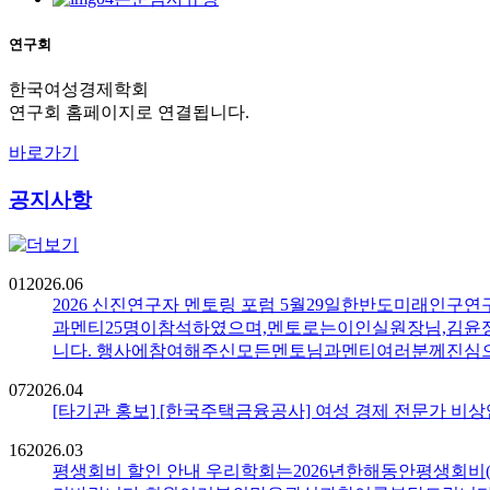
연구회
한국여성경제학회
연구회 홈페이지로 연결됩니다.
바로가기
공지사항
01
2026.06
2026 신진연구자 멘토링 포럼
5월29일한반도미래인구
과멘티25명이참석하였으며,멘토로는이인실원장님,김윤
니다. 행사에참여해주신모든멘토님과멘티여러분께진심
07
2026.04
[타기관 홍보] [한국주택금융공사] 여성 경제 전문가 비
16
2026.03
평생회비 할인 안내
우리학회는2026년한해동안평생회