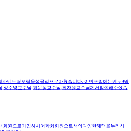
학자멘토링포럼을성공적으로마쳤습니다. 이번포럼에는멘토9명
님,정주영교수님,최문정교수님,최자원교수님께서참여해주셨습
에평생회원으로가입하시어학회회원으로서의다양한혜택을누리시