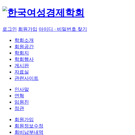
로그인
회원가입
아이디 · 비밀번호 찾기
학회소개
회원공간
학회지
학회행사
게시판
자료실
관련사이트
인사말
연혁
임원진
정관
회원가입
회원정보수정
회비납부내역