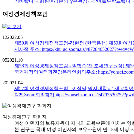
기바랍니다.회원여러분의많은관심과참여를부탁드립니다. 회비납
여성경제정책포럼
12
2022.05
제59회 여성경제정책포럼-김현정 (한국은행)
제59회여성
시사점 주소: https://khu-ac.zoom.us/j/87284652027?p
05
2021.10
제58회 여성경제정책포럼 - 박형수(전 조세연구원장)
제5
국가재정의여력과전망온라인회의주소: https://yonsei.zoom.us
20
2021.04
제57회 여성경제정책포럼 - 이상영(명지대학교)
제57회
과제Zoom회의참가https://yonsei.zoom.us/j/479353075
여성경제연구 학회지
여성 이민자의 보유자원이 자녀의 교육수준에 미치는 영
본 연구는 국내 여성 이민자의 보유자원이 만 18세 이상