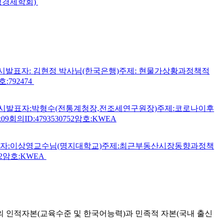
여성경제학회)
시​발표자: 김현정 박사님(한국은행)주제: 현물가상황과정책적
호:792474
11시발표자:박형수(전통계청장,전조세연구원장)주제:코로나이후
z09회의ID:4793530752암호:KWEA
시발표자:이상영교수님(명지대학교)주제:최근부동산시장동향과정책
0752암호:KWEA
자의 인적자본(교육수준 및 한국어능력)과 민족적 자본(국내 출신